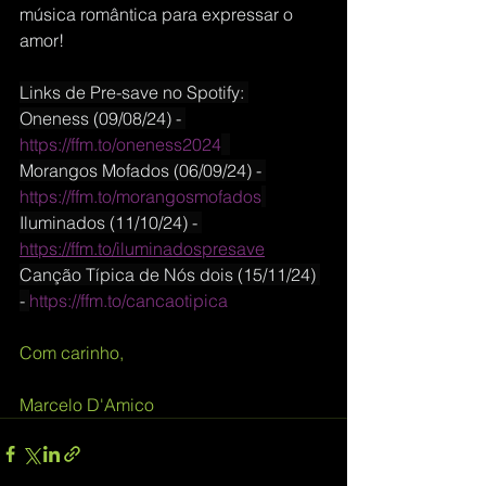
música romântica para expressar o 
amor!
Links de Pre-save no Spotify: 
Oneness (09/08/24) - 
https://
ffm.to/oneness2024
Morangos Mofados (06/09/24) - 
https://
ffm.to/morangosmofados
Iluminados (11/10/24) - 
https://
ffm.to/iluminadospres
ave
Canção Típica de Nós dois (15/11/24) 
- 
https://
ffm.to/cancaotipica
Com carinho,
Marcelo D'Amico